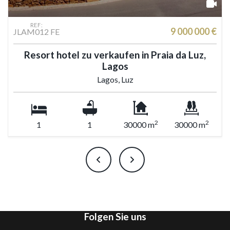
REF:
€
9 000 000 €
JLAM012 FE
s
Resort hotel zu verkaufen in Praia da Luz,
Lagos
Lagos, Luz
2
2
1
1
30000 m
30000 m
Folgen Sie uns