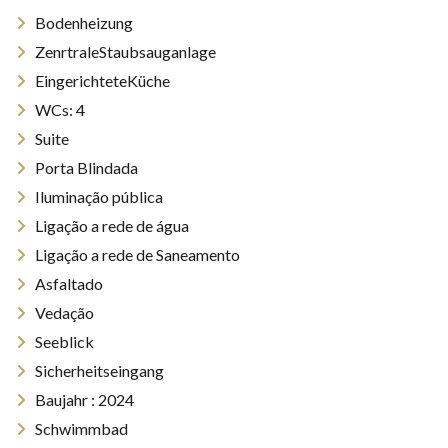
Bodenheizung
ZenrtraleStaubsauganlage
EingerichteteKüche
WCs: 4
Suite
Porta Blindada
Iluminação pública
Ligação a rede de água
Ligação a rede de Saneamento
Asfaltado
Vedação
Seeblick
Sicherheitseingang
Baujahr : 2024
Schwimmbad