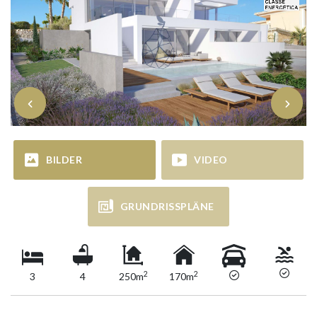
BILDER
VIDEO
GRUNDRISSPLÄNE
2
2
3
4
250m
170m