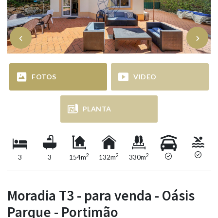
FOTOS
VIDEO
PLANTA
2
2
2
3
3
154m
132m
330m
Moradia T3 - para venda - Oásis
Parque - Portimão