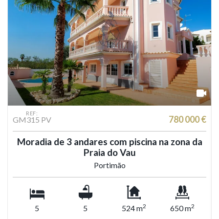
REF:
€
780 000 €
GM315 PV
Moradia de 3 andares com piscina na zona da
Praia do Vau
Portimão
2
2
5
5
524 m
650 m